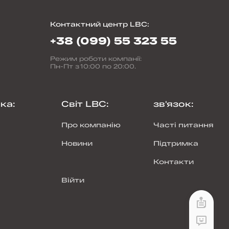
Контактний центр LBC
:
+38 (099) 55 323 55
Режим роботи компанії
:
Пн-Пт з 10:00 по 20:00.
пка
:
Світ LBC
:
зв'язок
:
Про компанію
Часті питання
Новини
Підтримка
Контакти
Війти