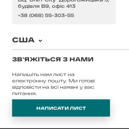
будівля B9, офіс 413
+38 (068) 55-303-55
США
ФЛОРИДА
ЗВ'ЯЖІТЬСЯ З НАМИ
3993 Pembroke Rd, Hollywood
Напишіть нам лист на
FL 33021
електронну пошту. Ми готові
відповісти на всі наявні у вас
питання.
НАПИСАТИ ЛИСТ