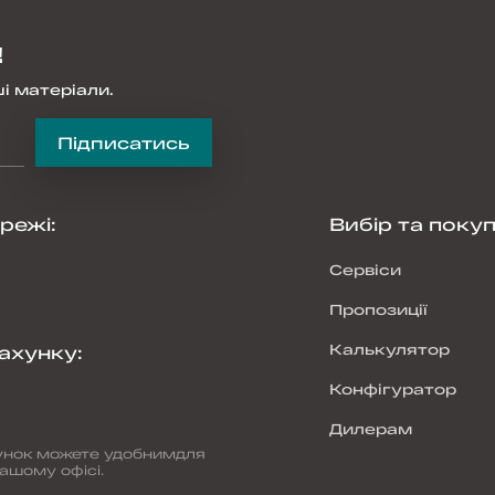
!
і матеріали.
Підписатись
ережі
:
Вибір та поку
Сервіси
Пропозиції
Калькулятор
ахунку
:
Конфігуратор
Дилерам
хунок можете удобнимдля
ашому офісі.