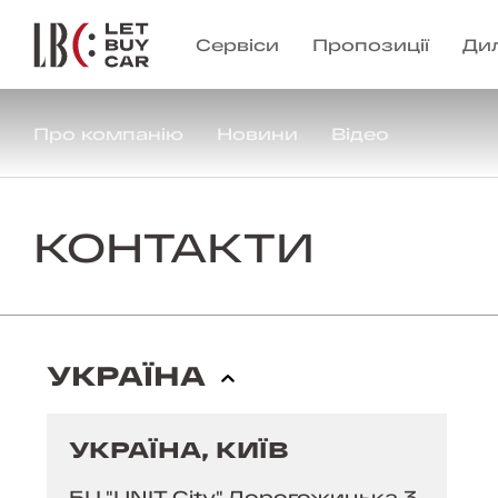
Сервіси
Пропозиції
Ди
Про компанію
Новини
Відео
КОНТАКТИ
УКРАЇНА
УКРАЇНА, КИЇВ
БЦ "UNIT City" Дорогожицька 3,