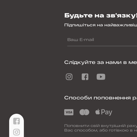
Будьте на зв'язку
Підпишіться на найважливіш
Слідкуйте за нами в м
Способи поповнення р
Поповнити свій внутрішній ра
Вас способом, або готівкою в н